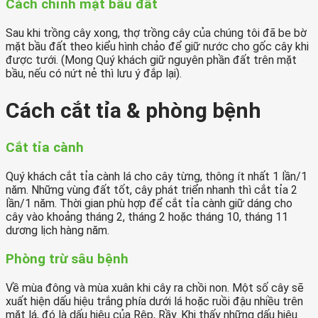
Cách chỉnh mặt bầu đất
Sau khi trồng cây xong, thợ trồng cây của chúng tôi đã be bờ
mặt bầu đất theo kiểu hình chảo để giữ nước cho gốc cây khi
được tưới. (Mong Quý khách giữ nguyên phần đất trên mặt
bầu, nếu có nứt nẻ thì lưu ý đắp lại).
Cách cắt tỉa & phòng bệnh
Cắt tỉa cành
Quý khách cắt tỉa cành lá cho cây từng, thông ít nhất 1 lần/1
năm. Những vùng đất tốt, cây phát triển nhanh thì cắt tỉa 2
lần/1 năm. Thời gian phù hợp để cắt tỉa cành giữ dáng cho
cây vào khoảng tháng 2, tháng 2 hoặc tháng 10, tháng 11
dương lịch hàng năm.
Phòng trừ sâu bệnh
Về mùa đông và mùa xuân khi cây ra chồi non. Một số cây sẽ
xuất hiện dấu hiệu trắng phía dưới lá hoặc ruồi đậu nhiều trên
mặt lá, đó là dấu hiệu của Rệp, Rầy. Khi thấy những dấu hiệu