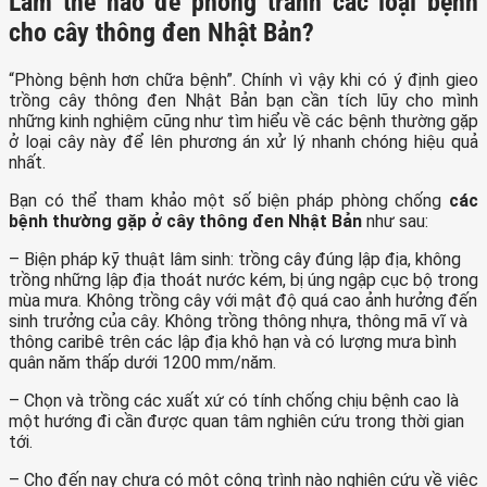
Làm thế nào để phòng tránh các loại bệnh
cho cây thông đen Nhật Bản?
“Phòng bệnh hơn chữa bệnh”. Chính vì vậy khi có ý định gieo
trồng cây thông đen Nhật Bản bạn cần tích lũy cho mình
những kinh nghiệm cũng như tìm hiểu về các bệnh thường gặp
ở loại cây này để lên phương án xử lý nhanh chóng hiệu quả
nhất.
Bạn có thể tham khảo một số biện pháp phòng chống
các
bệnh thường gặp ở
cây thông đen Nhật Bản
như sau:
– Biện pháp kỹ thuật lâm sinh: trồng cây đúng lập địa, không
trồng những lập địa thoát nước kém, bị úng ngập cục bộ trong
mùa mưa. Không trồng cây với mật độ quá cao ảnh hưởng đến
sinh trưởng của cây. Không trồng thông nhựa, thông mã vĩ và
thông caribê trên các lập địa khô hạn và có lượng mưa bình
quân năm thấp dưới 1200 mm/năm.
– Chọn và trồng các xuất xứ có tính chống chịu bệnh cao là
một hướng đi cần được quan tâm nghiên cứu trong thời gian
tới.
– Cho đến nay chưa có một công trình nào nghiên cứu về việc