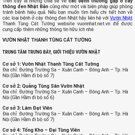
Trên đây là những chia sẻ về
các bệnh thường gặp ở cây
thông đen Nhật Bản
cũng như một vài biện pháp giúp phòng
tránh bệnh hiệu quả. Nếu bạn muốn tìm hiểu chi tiết hơn về
các loại bệnh ở cây thông đen Nhật hãy liên hệ với
Vườn Nhật
Thanh Tùng Cát Tường website vuonnhat.net.vn để được
cung cấp thêm những thông tin hữu ích nhé
VƯỜN NHẬT THANH TÙNG CÁT TƯỜNG
TRUNG TÂM TRƯNG BÀY, GIỚI THIỆU VƯỜN NHẬT
Cơ sở 1: Vườn Nhật Thanh Tùng Cát Tường
Địa chỉ: Đường Trường Sa – Xuân Canh – Đông Anh – Tp. Hà
Nội (Gần Hầm đi bộ số 7)
Cơ sở 2: Quảng Tùng Sân Vườn Nhật
Địa chỉ: Đường Trường Sa – Xuân Canh – Đông Anh – Tp. Hà
Nội (Gần Hầm đi bộ số 6)
Cơ sở 3: Lâm Đạt Viên
Địa chỉ: Đường Trường Sa – Xuân Canh – Đông Anh – Tp. Hà
Nội (Gần Hầm đi bộ số 7)
Cơ sở 4: Tổng Kho – Đại Tùng Viên