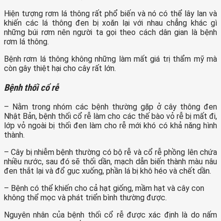
Hiện tượng rơm lá thông rất phổ biến và nó có thể lây lan và
khiến các lá thông đen bị xoăn lại với nhau chẳng khác gì
những búi rơm nên người ta gọi theo cách dân gian là bệnh
rơm lá thông.
Bệnh rơm lá thông không những làm mất giá trị thẩm mỹ mà
còn gây thiệt hại cho cây rất lớn.
Bệnh thối cổ rễ
– Nằm trong nhóm các bệnh thường gặp ở cây thông đen
Nhật Bản, bệnh thối cổ rễ làm cho các thế bào vỏ rễ bị mất đi,
lớp vỏ ngoài bị thối đen làm cho rễ mới khó có khả năng hình
thành.
– Cây bị nhiễm bệnh thường có bộ rễ và cổ rễ phồng lên chứa
nhiều nước, sau đó sẽ thối dần, mạch dẫn biến thành màu nâu
đen thắt lại và đổ gục xuống, phần lá bị khô héo và chết dần.
– Bệnh có thể khiến cho cả hạt giống, mầm hạt và cây con
không thể mọc và phát triển bình thường được.
Nguyên nhân của bệnh thối cổ rễ được xác định là do nấm