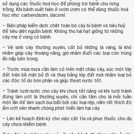
sử dụng các thuốc hoá học để phòng trừ bệnh cho rừng
trồng. Khi bệnh xuất hiện ở vườn ươm có thể dùng thuốc hoá
học như: carbendazim, daconil.
– Biện pháp kiểm dịch: chặt toàn bộ cây bị bệnh và tiêu huỷ
để tiêu diệt nguồn bệnh. Không thu hái hạt giống từ những
cây mẹ ở vùng có bệnh.
– Vệ sinh cây thường xuyên, cắt bỏ những lá vàng, lá khô
nhằm giúp cây thoáng nắng, gió nhằm đuổi các loại côn trùng
ẩn nấp bên trong.
– Trước mùa mưa cần làm cỏ trên mặt chậu cây, xúc một lớp
đất trên bề mặt bỏ đi và thay bằng lớp đất mới nhằm loại bỏ
các độc tố do bón phân và giúp thoát nước tốt.
– Tránh tưới nước cho cây khi chưa tắt nắng và khi tưới tránh
đừng làm ướt lá thường xuyên, chỉ cần tắm cho lá mỗi tuần
một lần để làm sạch bụi bẩn bởi các loại rệp, nấm rất thích độ
ẩm ướt nên nhanh chóng phát triển làm hại cây.
– Lên kế hoạch định kỳ cho việc cắt tỉa và phun thuốc cho dù
cây chưa nhiễm bệnh.