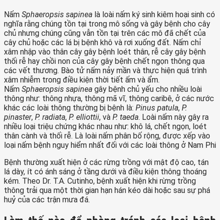
Nấm
Sphaeropsis sapinea
là loài nấm ký sinh kiêm hoại sinh có
nghĩa rằng chúng tồn tại trong mô sống và gây bệnh cho cây
chủ nhưng chúng cũng vẫn tồn tại trên các mô đã chết của
cây chủ hoặc các lá bị bệnh khô và rơi xuống đất. Nấm chỉ
xâm nhập vào thân cây gây bệnh loét thân, rễ cây gây bệnh
thối rễ hay chồi non của cây gây bệnh chết ngọn thông qua
các vết thương. Bào tử nấm nảy mần và thực hiện quá trình
xâm nhiễm trong điều kiện thời tiết ấm và ẩm.
Nấm
Sphaeropsis sapinea
gây bệnh chủ yếu cho nhiều loài
thông như: thông nhựa, thông mã vĩ, thông caribê, ở các nước
khác các loài thông thường bị bệnh là:
Pinus patula
,
P.
pinaster
,
P. radiata
,
P. elliottii
, và
P. taeda
. Loài nấm này gây ra
nhiều loại triệu chứng khác nhau như: khô lá, chết ngọn, loét
thân cành và thối rễ. Là loài nấm phân bố rộng, được xếp vào
loại nấm bệnh nguy hiểm nhất đối với các loài thông ở Nam Phi
Bệnh thường xuất hiện ở các rừng trồng với mật độ cao, tán
lá dày, ít có ánh sáng ở tầng dưới và điều kiện thông thoáng
kém. Theo Dr. T.A. Cutinho, bệnh xuất hiện khi rừng trồng
thông trải qua một thời gian hạn hán kéo dài hoặc sau sự phá
huỷ của các trận mưa đá.