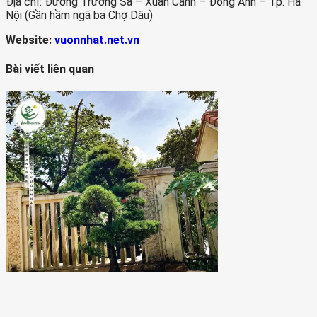
Địa chỉ: Đường Trường Sa – Xuân Canh – Đông Anh – Tp. Hà
Nội (Gần hầm ngã ba Chợ Dâu)
Website:
vuonnhat.net.vn
Bài viết liên quan