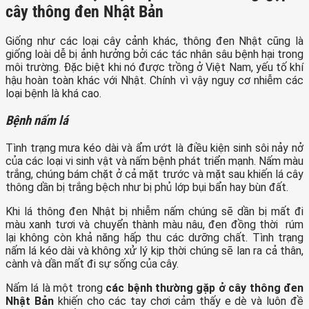
cây thông đen Nhật Bản
Giống như các loại cây cảnh khác, thông đen Nhật cũng là
giống loài dễ bị ảnh hưởng bởi các tác nhân sâu bệnh hại trong
môi trường. Đặc biệt khi nó được trồng ở Việt Nam, yếu tố khí
hậu hoàn toàn khác với Nhật. Chính vì vậy nguy cơ nhiễm các
loại bệnh là khá cao.
Bệnh nấm lá
Tình trạng mưa kéo dài và ẩm ướt là điều kiện sinh sôi nảy nở
của các loại vi sinh vật và nấm bệnh phát triển mạnh. Nấm màu
trắng, chúng bám chặt ở cả mặt trước và mặt sau khiến lá cây
thông dần bị trắng bệch như bị phủ lớp bụi bẩn hay bùn đất.
Khi lá thông đen Nhật bị nhiễm nấm chúng sẽ dần bị mất đi
màu xanh tươi và chuyển thành màu nâu, đen đồng thời rúm
lại không còn khả năng hấp thu các dưỡng chất. Tình trạng
nấm lá kéo dài và không xử lý kịp thời chúng sẽ lan ra cả thân,
cành và dần mất đi sự sống của cây.
Nấm lá là một trong
các bệnh thường gặp ở cây thông đen
Nhật Bản
khiến cho các tay chơi cảm thấy e dè và luôn đề