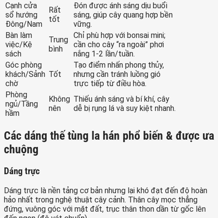
Cạnh cửa
Đón được ánh sáng dịu buổi
Rất
sổ hướng
sáng, giúp cây quang hợp bền
tốt
Đông/Nam
vững.
Bàn làm
Chỉ phù hợp với bonsai mini;
Trung
việc/Kệ
cần cho cây “ra ngoài” phơi
bình
sách
nắng 1-2 lần/tuần.
Góc phòng
Tạo điểm nhấn phong thủy,
khách/Sảnh
Tốt
nhưng cần tránh luồng gió
chờ
trực tiếp từ điều hòa.
Phòng
Không
Thiếu ánh sáng và bí khí, cây
ngủ/Tầng
nên
dễ bị rụng lá và suy kiệt nhanh.
hầm
Các dáng thế tùng la hán phổ biến & được ưa
chuộng
Dáng trực
Dáng trực là nền tảng cơ bản nhưng lại khó đạt đến độ hoàn
hảo nhất trong nghệ thuật cây cảnh. Thân cây mọc thẳng
đứng, vuông góc với mặt đất, trục thân thon dần từ gốc lên