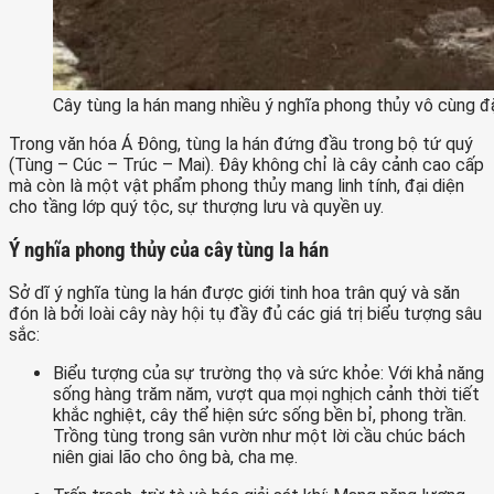
Cây tùng la hán mang nhiều ý nghĩa phong thủy vô cùng đ
Trong văn hóa Á Đông, tùng la hán đứng đầu trong bộ tứ quý
(Tùng – Cúc – Trúc – Mai). Đây không chỉ là cây cảnh cao cấp
mà còn là một vật phẩm phong thủy mang linh tính, đại diện
cho tầng lớp quý tộc, sự thượng lưu và quyền uy.
Ý nghĩa phong thủy của cây tùng la hán
Sở dĩ ý nghĩa tùng la hán được giới tinh hoa trân quý và săn
đón là bởi loài cây này hội tụ đầy đủ các giá trị biểu tượng sâu
sắc:
Biểu tượng của sự trường thọ và sức khỏe: Với khả năng
sống hàng trăm năm, vượt qua mọi nghịch cảnh thời tiết
khắc nghiệt, cây thể hiện sức sống bền bỉ, phong trần.
Trồng tùng trong sân vườn như một lời cầu chúc bách
niên giai lão cho ông bà, cha mẹ.