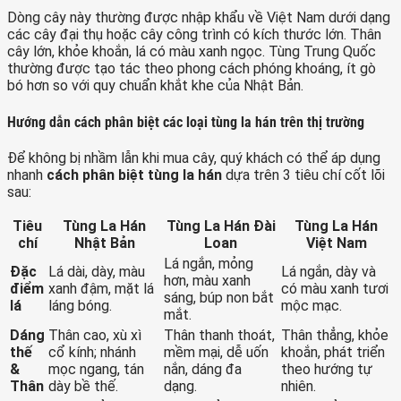
Dòng cây này thường được nhập khẩu về Việt Nam dưới dạng
các cây đại thụ hoặc cây công trình có kích thước lớn. Thân
cây lớn, khỏe khoắn, lá có màu xanh ngọc. Tùng Trung Quốc
thường được tạo tác theo phong cách phóng khoáng, ít gò
bó hơn so với quy chuẩn khắt khe của Nhật Bản.
Hướng dẫn cách phân biệt các loại tùng la hán trên thị trường
Để không bị nhầm lẫn khi mua cây, quý khách có thể áp dụng
nhanh
cách phân biệt tùng la hán
dựa trên 3 tiêu chí cốt lõi
sau:
Tiêu
Tùng La Hán
Tùng La Hán Đài
Tùng La Hán
chí
Nhật Bản
Loan
Việt Nam
Lá ngắn, mỏng
Đặc
Lá dài, dày, màu
Lá ngắn, dày và
hơn, màu xanh
điểm
xanh đậm, mặt lá
có màu xanh tươi
sáng, búp non bắt
lá
láng bóng.
mộc mạc.
mắt.
Dáng
Thân cao, xù xì
Thân thanh thoát,
Thân thẳng, khỏe
thế
cổ kính; nhánh
mềm mại, dễ uốn
khoắn, phát triển
&
mọc ngang, tán
nắn, dáng đa
theo hướng tự
Thân
dày bề thế.
dạng.
nhiên.