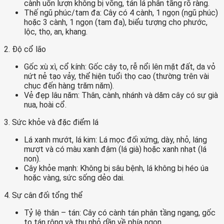
cành uốn lượn không bị võng, tán lá phân tầng rõ ràng.
Thế ngũ phúc/tam đa:
Cây có 4 cành, 1 ngọn (ngũ phúc)
hoặc 3 cành, 1 ngọn (tam đa), biểu tượng cho phước,
lộc, thọ, an, khang.
2. Độ cổ lão
Gốc xù xì, cổ kính:
Gốc cây to, rễ nổi lên mặt đất, da vỏ
nứt nẻ tạo vảy, thể hiện tuổi thọ cao (thường trên vài
chục đến hàng trăm năm).
Vẻ đẹp lâu năm:
Thân, cành, nhánh và dăm cây có sự già
nua, hoài cổ.
3. Sức khỏe và đặc điểm lá
Lá xanh mướt, lá kim:
Lá mọc đối xứng, dày, nhỏ, láng
mượt và có màu xanh đậm (lá già) hoặc xanh nhạt (lá
non).
Cây khỏe mạnh:
Không bị sâu bệnh, lá không bị héo úa
hoặc vàng, sức sống dẻo dai.
4. Sự cân đối tổng thể
Tỷ lệ thân – tán:
Cây có cành tán phân tầng ngang, gốc
to tán rộng và thu nhỏ dần về phía ngọn.