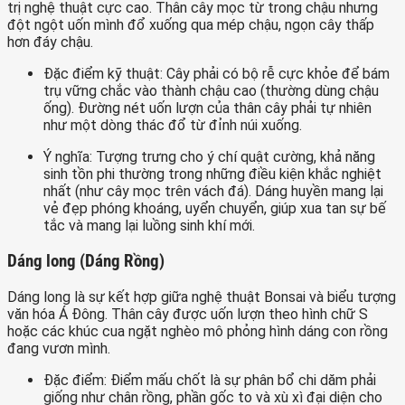
trị nghệ thuật cực cao. Thân cây mọc từ trong chậu nhưng
đột ngột uốn mình đổ xuống qua mép chậu, ngọn cây thấp
hơn đáy chậu.
Đặc điểm kỹ thuật: Cây phải có bộ rễ cực khỏe để bám
trụ vững chắc vào thành chậu cao (thường dùng chậu
ống). Đường nét uốn lượn của thân cây phải tự nhiên
như một dòng thác đổ từ đỉnh núi xuống.
Ý nghĩa: Tượng trưng cho ý chí quật cường, khả năng
sinh tồn phi thường trong những điều kiện khắc nghiệt
nhất (như cây mọc trên vách đá). Dáng huyền mang lại
vẻ đẹp phóng khoáng, uyển chuyển, giúp xua tan sự bế
tắc và mang lại luồng sinh khí mới.
Dáng long (Dáng Rồng)
Dáng long là sự kết hợp giữa nghệ thuật Bonsai và biểu tượng
văn hóa Á Đông. Thân cây được uốn lượn theo hình chữ S
hoặc các khúc cua ngặt nghèo mô phỏng hình dáng con rồng
đang vươn mình.
Đặc điểm: Điểm mấu chốt là sự phân bổ chi dăm phải
giống như chân rồng, phần gốc to và xù xì đại diện cho