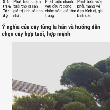
Giá
Phát triển chậm,
Phát triển nhanh,
Phát triển vừa
trị &
tuổi thọ di sản,
yêu cầu ít công
phải, mang vẻ
Tốc
giá trị kinh tế cao
chăm sóc, giá tầm
đẹp bình dị, giá
độ
nhất.
trung.
bình dân.
Ý nghĩa của cây tùng la hán và hướng dẫn
chọn cây hợp tuổi, hợp mệnh