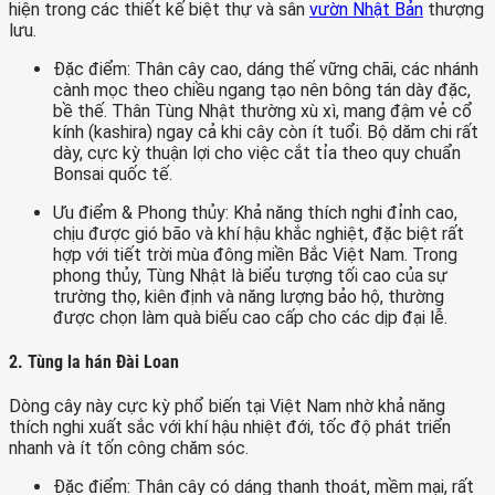
hiện trong các thiết kế biệt thự và sân
vườn Nhật Bản
thượng
lưu.
Đặc điểm: Thân cây cao, dáng thế vững chãi, các nhánh
cành mọc theo chiều ngang tạo nên bông tán dày đặc,
bề thế. Thân Tùng Nhật thường xù xì, mang đậm vẻ cổ
kính (kashira) ngay cả khi cây còn ít tuổi. Bộ dăm chi rất
dày, cực kỳ thuận lợi cho việc cắt tỉa theo quy chuẩn
Bonsai quốc tế.
Ưu điểm & Phong thủy: Khả năng thích nghi đỉnh cao,
chịu được gió bão và khí hậu khắc nghiệt, đặc biệt rất
hợp với tiết trời mùa đông miền Bắc Việt Nam. Trong
phong thủy, Tùng Nhật là biểu tượng tối cao của sự
trường thọ, kiên định và năng lượng bảo hộ, thường
được chọn làm quà biếu cao cấp cho các dịp đại lễ.
2. Tùng la hán Đài Loan
Dòng cây này cực kỳ phổ biến tại Việt Nam nhờ khả năng
thích nghi xuất sắc với khí hậu nhiệt đới, tốc độ phát triển
nhanh và ít tốn công chăm sóc.
Đặc điểm: Thân cây có dáng thanh thoát, mềm mại, rất