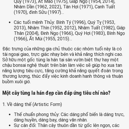
Quỷ (1973), Ất Mão (1975), Giáp Ngọ (1954, 2014),
Nhâm Dần (1962, 2022), Tân Hợi (1971), Canh Tuất
(1970), đinh Sửu (1997)…
Các tuổi mệnh Thủy: Bính Tý (1996), Quý Tỵ (1953,
2013), Nhâm Thìn (1952, 2012), Nhâm Tuất (1982), Giáp
Thân (2004), Đinh Ngọ (1966), Quý Hợi (1983), Bính Ngọ
(1966), Ất Mùi (1955, 2015)…
Đặc trưng của những gia chủ thuộc các nhóm tuổi này là có
tài ngoại giao, trực giác nhạy bén và khả năng thích nghi cao.
Sở hữu một gốc tùng la hán tại sân vườn biệt thự hay một
chậu bonsai nghệ thuật trên bàn làm việc sẽ giúp họ xua tan
năng lượng tiêu cực, tăng cường khả năng quyết đoán trong
thương lượng, thúc đẩy việc kinh doanh hanh thông và thuận
buồm xuôi gió.
Một cây tùng la hán đẹp cần đáp ứng tiêu chí nào?
1. Về dáng thế (Artistic Form)
Thế chuẩn phong thủy:
Các dáng phổ biến là dáng trực,
dáng huyền, dáng bay, dáng văn nhân.
Sự cân đối:
Thân cây thuôn dần từ gốc lên ngọn, các