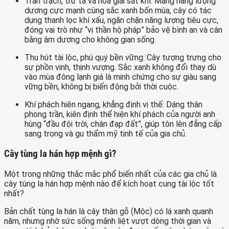
Trấn trạch, trừ tà và hóa giải sát khí: Mang năng lượng
dương cực mạnh cùng sắc xanh bốn mùa, cây có tác
dụng thanh lọc khí xấu, ngăn chặn năng lượng tiêu cực,
đóng vai trò như “vị thần hộ pháp” bảo vệ bình an và cân
bằng âm dương cho không gian sống.
Thu hút tài lộc, phú quý bền vững: Cây tượng trưng cho
sự phồn vinh, thịnh vượng. Sắc xanh không đổi thay dù
vào mùa đông lạnh giá là minh chứng cho sự giàu sang
vững bền, không bị biến động bởi thời cuộc.
Khí phách hiên ngang, khẳng định vị thế: Dáng thân
phong trần, kiên định thể hiện khí phách của người anh
hùng “đầu đội trời, chân đạp đất”, giúp tôn lên đẳng cấp
sang trọng và gu thẩm mỹ tinh tế của gia chủ.
Cây tùng la hán hợp mệnh gì?
Một trong những thắc mắc phổ biến nhất của các gia chủ là
cây tùng la hán hợp mệnh nào để kích hoạt cung tài lộc tốt
nhất?
Bản chất tùng la hán là cây thân gỗ (Mộc) có lá xanh quanh
năm, nhưng nhờ sức sống mãnh liệt vượt dòng thời gian và