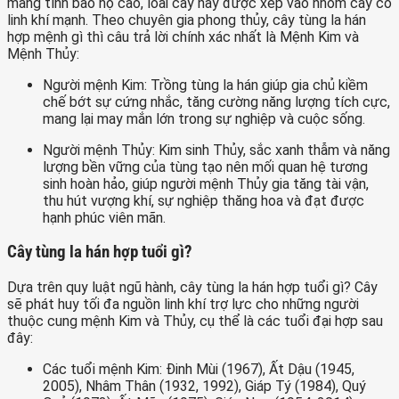
mang tính bảo hộ cao, loài cây này được xếp vào nhóm cây có
linh khí mạnh. Theo chuyên gia phong thủy, cây tùng la hán
hợp mệnh gì thì câu trả lời chính xác nhất là Mệnh Kim và
Mệnh Thủy:
Người mệnh Kim: Trồng tùng la hán giúp gia chủ kiềm
chế bớt sự cứng nhắc, tăng cường năng lượng tích cực,
mang lại may mắn lớn trong sự nghiệp và cuộc sống.
Người mệnh Thủy: Kim sinh Thủy, sắc xanh thẫm và năng
lượng bền vững của tùng tạo nên mối quan hệ tương
sinh hoàn hảo, giúp người mệnh Thủy gia tăng tài vận,
thu hút vượng khí, sự nghiệp thăng hoa và đạt được
hạnh phúc viên mãn.
Cây tùng la hán hợp tuổi gì?
Dựa trên quy luật ngũ hành, cây tùng la hán hợp tuổi gì? Cây
sẽ phát huy tối đa nguồn linh khí trợ lực cho những người
thuộc cung mệnh Kim và Thủy, cụ thể là các tuổi đại hợp sau
đây:
Các tuổi mệnh Kim: Đinh Mùi (1967), Ất Dậu (1945,
2005), Nhâm Thân (1932, 1992), Giáp Tý (1984), Quý