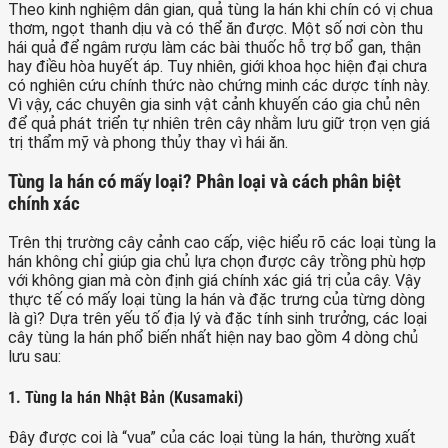
Theo kinh nghiệm dân gian, quả tùng la hán khi chín có vị chua
thơm, ngọt thanh dịu và có thể ăn được. Một số nơi còn thu
hái quả để ngâm rượu làm các bài thuốc hỗ trợ bổ gan, thận
hay điều hòa huyết áp. Tuy nhiên, giới khoa học hiện đại chưa
có nghiên cứu chính thức nào chứng minh các dược tính này.
Vì vậy, các chuyên gia sinh vật cảnh khuyến cáo gia chủ nên
để quả phát triển tự nhiên trên cây nhằm lưu giữ trọn vẹn giá
trị thẩm mỹ và phong thủy thay vì hái ăn.
Tùng la hán có mấy loại? Phân loại và cách phân biệt
chính xác
Trên thị trường cây cảnh cao cấp, việc hiểu rõ các loại tùng la
hán không chỉ giúp gia chủ lựa chọn được cây trồng phù hợp
với không gian mà còn định giá chính xác giá trị của cây. Vậy
thực tế có mấy loại tùng la hán và đặc trưng của từng dòng
là gì? Dựa trên yếu tố địa lý và đặc tính sinh trưởng, các loại
cây tùng la hán phổ biến nhất hiện nay bao gồm 4 dòng chủ
lưu sau:
1. Tùng la hán Nhật Bản (Kusamaki)
Đây được coi là “vua” của các loại tùng la hán, thường xuất