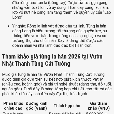
đầu rồng, các tán lá (bông tay) được tỉa tót gọn gàng
nhưng vẫn toát lên vẻ uy dũng. Thân cây càng lâu năm,
lớp vỏ nứt nẻ càng làm tăng thêm vẻ quyền uy của “Lão
Long”.
Ý nghĩa: Rồng là linh vật đứng đầu tứ linh. Tùng la hán
dáng Long là biểu tượng tối thượng của quyền lực, sự
thăng tiến vượt bậc trong công danh sự nghiệp và sự
trường thọ cho chủ nhân. Đây là dáng thế được các
doanh nhân và nhà lãnh đạo đặc biệt săn đón.
Tham khảo giá tùng la hán 2026 tại Vườn
Nhật Thanh Tùng Cát Tường
Mức giá tùng la hán tại Vườn Nhật Thanh Tùng Cát Tường
được định giá dựa trên sự kết hợp giữa kích thước vật lý
(chiều cao, hoành gốc) và giá trị nghệ thuật (dáng thế, độ tuổi,
nguồn gốc). Dưới đây là bảng tổng hợp chi tiết cho tất cả các
phân khúc từ cây nhỏ đến cây đại thụ trấn trạch.
Phân khúc
Đường kính
Giá tham
Thích hợp cho
chiều cao
gốc (Vanh)
khảo (VNĐ)