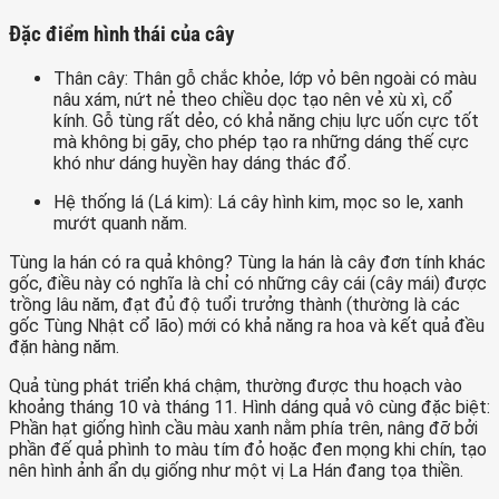
Đặc điểm hình thái của cây
Thân cây: Thân gỗ chắc khỏe, lớp vỏ bên ngoài có màu
nâu xám, nứt nẻ theo chiều dọc tạo nên vẻ xù xì, cổ
kính. Gỗ tùng rất dẻo, có khả năng chịu lực uốn cực tốt
mà không bị gãy, cho phép tạo ra những dáng thế cực
khó như dáng huyền hay dáng thác đổ.
Hệ thống lá (Lá kim): Lá cây hình kim, mọc so le, xanh
mướt quanh năm.
Tùng la hán có ra quả không? Tùng la hán là cây đơn tính khác
gốc, điều này có nghĩa là chỉ có những cây cái (cây mái) được
trồng lâu năm, đạt đủ độ tuổi trưởng thành (thường là các
gốc Tùng Nhật cổ lão) mới có khả năng ra hoa và kết quả đều
đặn hàng năm.
Quả tùng phát triển khá chậm, thường được thu hoạch vào
khoảng tháng 10 và tháng 11. Hình dáng quả vô cùng đặc biệt:
Phần hạt giống hình cầu màu xanh nằm phía trên, nâng đỡ bởi
phần đế quả phình to màu tím đỏ hoặc đen mọng khi chín, tạo
nên hình ảnh ẩn dụ giống như một vị La Hán đang tọa thiền.